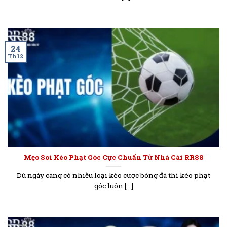
24
Th12
Mẹo Soi Kèo Phạt Góc Cực Chuẩn Từ Nhà Cái RR88
Dù ngày càng có nhiều loại kèo cược bóng đá thì kèo phạt
góc luôn [...]