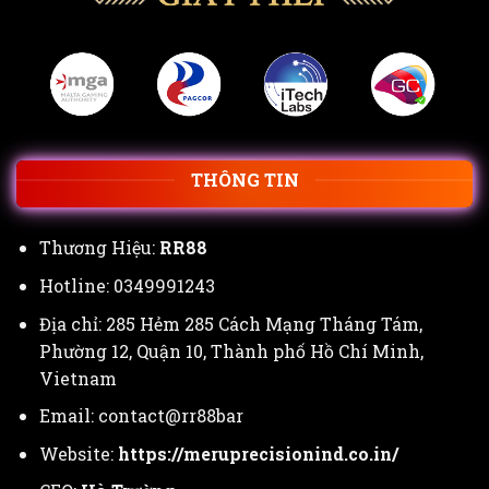
THÔNG TIN
Thương Hiệu:
RR88
Hotline: 0349991243
Địa chỉ: 285 Hẻm 285 Cách Mạng Tháng Tám,
Phường 12, Quận 10, Thành phố Hồ Chí Minh,
Vietnam
Email: contact@rr88bar
Website:
https://meruprecisionind.co.in/