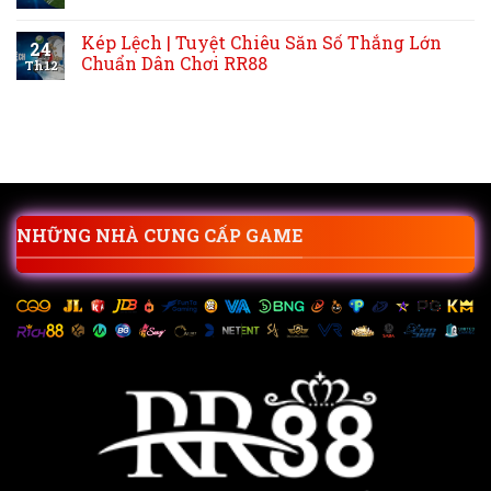
Kép Lệch | Tuyệt Chiêu Săn Số Thắng Lớn
24
Chuẩn Dân Chơi RR88
Th12
NHỮNG NHÀ CUNG CẤP GAME