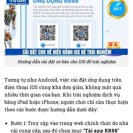
Hướng dẫn cài đặt cơ bản cho IOS để trải nghiệm
Tương tự như Android, việc cài đặt ứng dụng trên
điện thoại IOS cũng khá đơn giản, không mất quá
nhiều thời gian của bạn. Khi trải nghiệm dịch vụ
bằng iPad hoặc iPhone, người chơi chỉ cần thực hiện
theo các bước được hướng dẫn dưới đây:
Bước 1: Truy cập vào trang web chính thức do nhà
cái cung cấp, sau đó chọn mục “
Tải app RR88
”