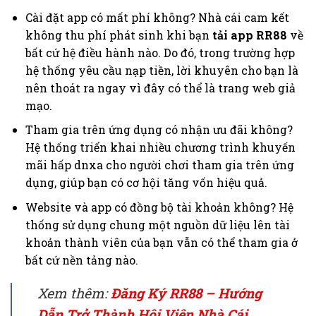
Cài đặt app có mất phí không? Nhà cái cam kết
không thu phí phát sinh khi bạn
tải app RR88
về
bất cứ hệ điều hành nào. Do đó, trong trường hợp
hệ thống yêu cầu nạp tiền, lời khuyên cho bạn là
nên thoát ra ngay vì đây có thể là trang web giả
mạo.
Tham gia trên ứng dụng có nhận ưu đãi không?
Hệ thống triển khai nhiều chương trình khuyến
mãi hấp dnxa cho người chơi tham gia trên ứng
dụng, giúp bạn có cơ hội tăng vốn hiệu quả.
Website và app có đồng bộ tài khoản không? Hệ
thống sử dụng chung một nguồn dữ liệu lên tài
khoản thành viên của bạn vẫn có thể tham gia ở
bất cứ nền tảng nào.
Xem thêm:
Đăng Ký RR88 – Hướng
Dẫn Trở Thành Hội Viên Nhà Cái