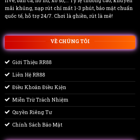
live, bắn cá, nổ hũ, xổ số,... Tỷ lệ thưởng cao, khuyến
mãi khủng, nạp rút chỉ mất 1-3 phút, bảo mật chuẩn
quốc tế, hỗ trợ 24/7. Chơi là ghiền, rút là mê!
VỀ CHÚNG TÔI
Giới Thiệu RR88
Liên Hệ RR88
Điều Khoản Điều Kiện
Miễn Trừ Trách Nhiệm
Quyền Riêng Tư
Chính Sách Bảo Mật