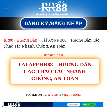
Skip
to
content
ĐĂNG KÝ/ĐĂNG NHẬP
RR88
-
Hướng Dẫn
-
Tải App RR88 – Hướng Dẫn Các
Thao Tác Nhanh Chóng, An Toàn
HƯỚNG DẪN
TẢI APP RR88 – HƯỚNG DẪN
CÁC THAO TÁC NHANH
CHÓNG, AN TOÀN
POSTED ON
09/12/2025
BY
HÀ TRƯỜNG